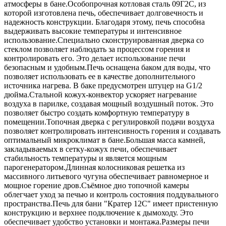
атмосферы в бане.Особопрочная котловая сталь 09Г2С, из
которой изготовлена печь, обеспечивает долговечность и
надежность конструкции. Благодаря этому, печь способна
выдерживать высокие температуры и интенсивное
использование.Специально сконструированная дверка со
стеклом позволяет наблюдать за процессом горения и
контролировать его. Это делает использование печи
безопасным и удобным.Печь оснащена баком для воды, что
позволяет использовать ее в качестве дополнительного
источника нагрева. В баке предусмотрен штуцер на G1/2
дюйма.Стальной кожух-конвектор ускоряет нагревание
воздуха в парилке, создавая мощный воздушный поток. Это
позволяет быстро создать комфортную температуру в
помещении.Топочная дверка с регулировкой подачи воздуха
позволяет контролировать интенсивность горения и создавать
оптимальный микроклимат в бане.Большая масса камней,
закладываемых в сетку-кожух печи, обеспечивает
стабильность температуры и является мощным
парогенератором.Длинная колосниковая решетка из
массивного литьевого чугуна обеспечивает равномерное и
мощное горение дров.Съёмное дно топочной камеры
облегчает уход за печью и контроль состояния поддувального
пространства.Печь для бани "Кратер 12С" имеет пристенную
конструкцию и верхнее подключение к дымоходу. Это
обеспечивает удобство установки и монтажа.Размеры печи