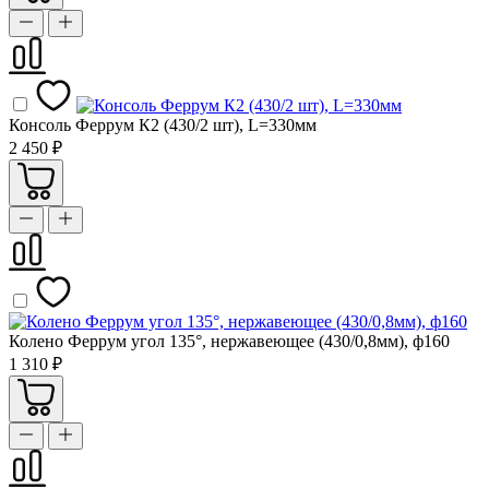
Консоль Феррум К2 (430/2 шт), L=330мм
2 450 ₽
Колено Феррум угол 135°, нержавеющее (430/0,8мм), ф160
1 310 ₽