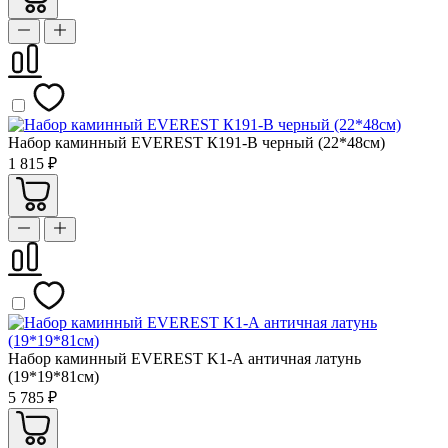
Набор каминный EVEREST К191-B черный (22*48см)
1 815 ₽
Набор каминный EVEREST K1-А античная латунь
(19*19*81см)
5 785 ₽