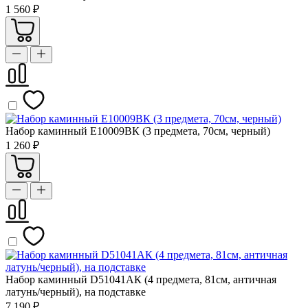
1 560 ₽
Набор каминный Е10009ВК (3 предмета, 70см, черный)
1 260 ₽
Набор каминный D51041АК (4 предмета, 81см, античная
латунь/черный), на подставке
7 190 ₽