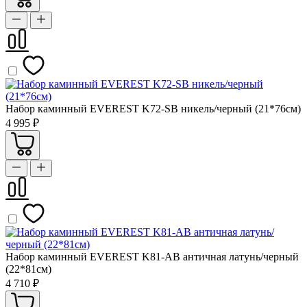
Набор каминный EVEREST K72-SB никель/черный (21*76см)
4 995 ₽
Набор каминный EVEREST K81-АВ античная латунь/черный
(22*81см)
4 710 ₽